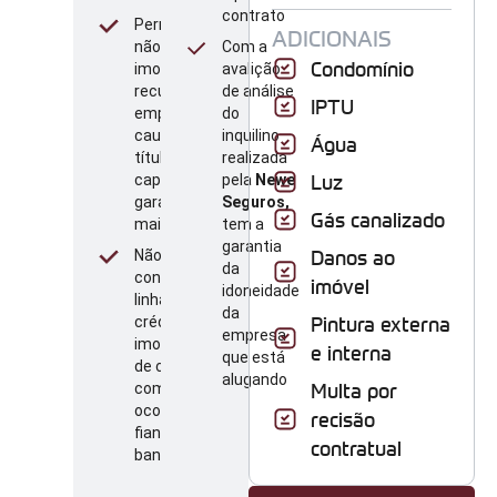
contrato
Permite que
ADICIONAIS
não sejam
Com a
Condomínio
imobilizados
avalição
recursos da
de análise
IPTU
empresa com
do
caução ou
inquilino
Água
título de
realizada
Luz
capitalização,
pela
Newe
garantindo
Seguros,
Gás canalizado
maior liquidez
tem a
garantia
Danos ao
Não
da
consome
imóvel
idoneidade
linha de
da
Pintura externa
crédito e
empresa
imobilização
e interna
que está
de capital,
alugando
Multa por
como
ocorre na
recisão
fiança
contratual
bancária