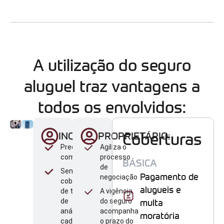
A utilização do seguro
aluguel traz vantagens a
todos os envolvidos:
Coberturas
INQUILINO:
PROPRIETÁRIO:
Preços
Agiliza o
competitivos
processo
BÁSICA
de
Sem
Pagamento de
negociação
cobrança
alugueis e
de taxa
A vigência
de
do seguro
multa
análise
acompanha
moratória
cadastral
o prazo do