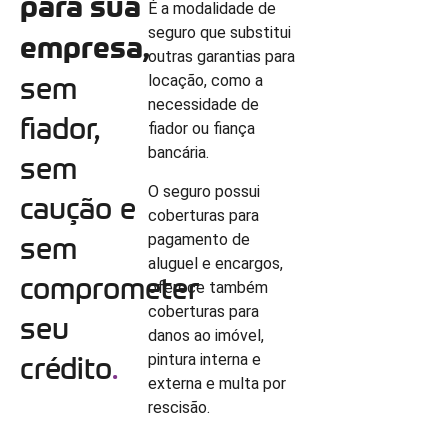
para sua
É a modalidade de
seguro que substitui
empresa,
outras garantias para
sem
locação, como a
necessidade de
fiador,
fiador ou fiança
bancária.
sem
O seguro possui
caução e
coberturas para
pagamento de
sem
aluguel e encargos,
comprometer
oferece também
coberturas para
seu
danos ao imóvel,
pintura interna e
crédito
.
externa e multa por
rescisão.