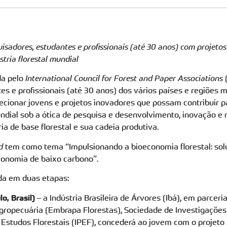
isadores, estudantes e profissionais (até 30 anos) com projeto
tria florestal mundial
da pelo
International Council for Forest and Paper Associations
(
es e profissionais (até 30 anos) dos vários países e regiões
lecionar jovens e projetos inovadores que possam contribuir 
mundial sob a ótica de pesquisa e desenvolvimento, inovação e
ia de base florestal e sua cadeia produtiva.
d
tem como tema “Impulsionando a bioeconomia florestal: so
onomia de baixo carbono”.
da em duas etapas:
o, Brasil)
– a Indústria Brasileira de Árvores (Ibá), em parce
Agropecuária (Embrapa Florestas), Sociedade de Investigações 
e Estudos Florestais (IPEF), concederá ao jovem com o projet