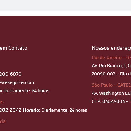
 em Contato
Nossos endereç
Rio de Janeiro – R
Av. Rio Branco, 1, 
200 6070
20090-003 – Rio de
eweseguros.com
São Paulo – GATE1
o:
Diariamente, 24 horas
Av. Washington Lui
CEP: 04627-004 – 
os
202 2042
Horário:
Diariamente, 24 horas
ria