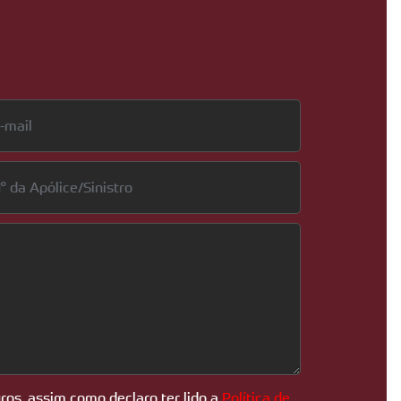
ros, assim como declaro ter lido a
Política de