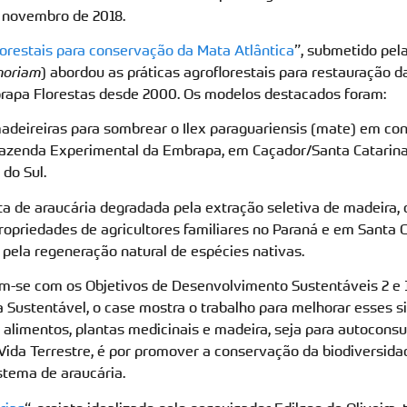
 novembro de 2018.
orestais para conservação da Mata Atlântica
”, submetido pel
moriam
) abordou as práticas agroflorestais para restauração d
rapa Florestas desde 2000. Os modelos destacados foram:
madeireiras para sombrear o Ilex paraguariensis (mate) em co
 Fazenda Experimental da Embrapa, em Caçador/Santa Catarin
 do Sul.
sta de araucária degradada pela extração seletiva de madeira,
opriedades de agricultores familiares no Paraná e em Santa Ca
 pela regeneração natural de espécies nativas.
am-se com os Objetivos de Desenvolvimento Sustentáveis 2 e 
 Sustentável, o case mostra o trabalho para melhorar esses si
alimentos, plantas medicinais e madeira, seja para autocons
Vida Terrestre, é por promover a conservação da biodiversidad
stema de araucária.