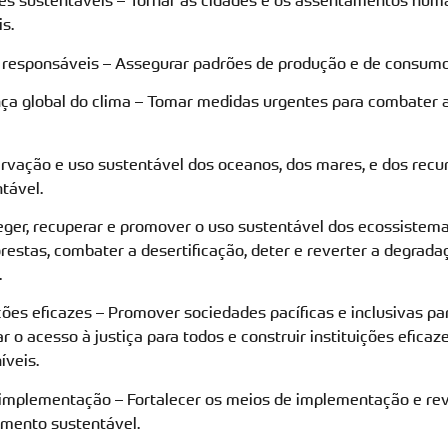
es sustentáveis – Tornar as cidades e os assentamentos huma
s.
 responsáveis – Assegurar padrões de produção e de consumo
nça global do clima – Tomar medidas urgentes para combater 
ervação e uso sustentável dos oceanos, dos mares, e dos recu
tável.
teger, recuperar e promover o uso sustentável dos ecossistemas
restas, combater a desertificação, deter e reverter a degrada
.
tuições eficazes – Promover sociedades pacíficas e inclusivas 
r o acesso à justiça para todos e construir instituições eficaz
íveis.
e implementação – Fortalecer os meios de implementação e revi
imento sustentável.