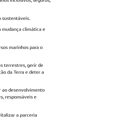
nos inclusivos, seguros,
 sustentáveis.
a mudança climática e
rsos marinhos para o
 terrestres, gerir de
ção da Terra e deter a
par ao desenvolvimento
es, responsáveis e
talizar a parceria