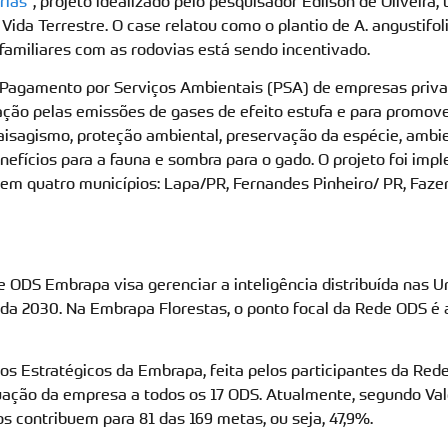
rias
“, projeto idealizado pelo pesquisador Edilson de Oliveira
Vida Terrestre. O case relatou como o plantio de A. angustifol
amiliares com as rodovias está sendo incentivado.
Pagamento por Serviços Ambientais (PSA) de empresas priv
ão pelas emissões de gases de efeito estufa e para promove
isagismo, proteção ambiental, preservação da espécie, ambi
nefícios para a fauna e sombra para o gado. O projeto foi im
 em quatro municípios: Lapa/PR, Fernandes Pinheiro/ PR, Faze
 ODS Embrapa visa gerenciar a inteligência distribuída nas 
a 2030. Na Embrapa Florestas, o ponto focal da Rede ODS é 
os Estratégicos da Embrapa, feita pelos participantes da Rede
atuação da empresa a todos os 17 ODS. Atualmente, segundo Va
s contribuem para 81 das 169 metas, ou seja, 47,9%.