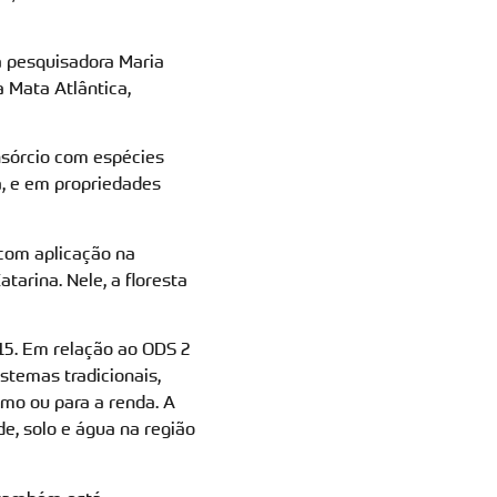
a pesquisadora Maria
a Mata Atlântica,
nsórcio com espécies
a, e em propriedades
 com aplicação na
tarina. Nele, a floresta
15. Em relação ao ODS 2
stemas tradicionais,
umo ou para a renda. A
e, solo e água na região