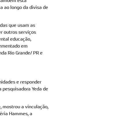
, também está
ia ao longo da divisa de
adas que usam as
r outros serviços
ental educação,
plementado em
nda Rio Grande/ PR e
Unidades e responder
a pesquisadora Yeda de
, mostrou a vinculação,
léria Hammes, a