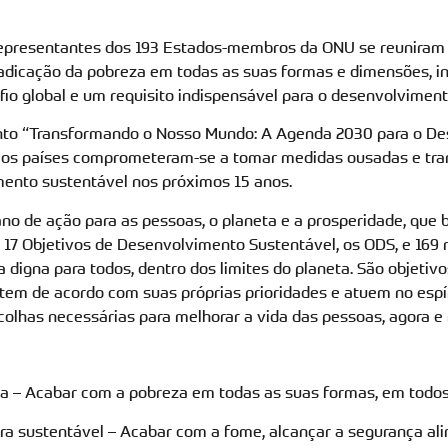
epresentantes dos 193 Estados-membros da ONU se reuniram
adicação da pobreza em todas as suas formas e dimensões, in
fio global e um requisito indispensável para o desenvolviment
to “Transformando o Nosso Mundo: A Agenda 2030 para o D
), os países comprometeram-se a tomar medidas ousadas e tr
ento sustentável nos próximos 15 anos.
o de ação para as pessoas, o planeta e a prosperidade, que b
a 17 Objetivos de Desenvolvimento Sustentável, os ODS, e 169 
digna para todos, dentro dos limites do planeta. São objetivo
tem de acordo com suas próprias prioridades e atuem no espí
colhas necessárias para melhorar a vida das pessoas, agora e 
za – Acabar com a pobreza em todas as suas formas, em todos
ura sustentável – Acabar com a fome, alcançar a segurança al