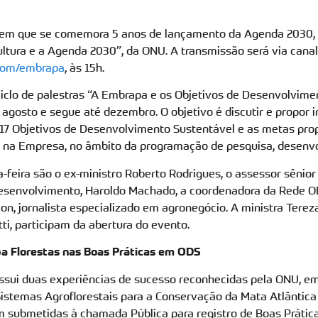
a em que se comemora 5 anos de lançamento da Agenda 2030
cultura e a Agenda 2030”, da ONU. A transmissão será via can
com/embrapa
, às 15h.
ciclo de palestras “A Embrapa e os Objetivos de Desenvolvime
 agosto e segue até dezembro. O objetivo é discutir e propor i
 17 Objetivos de Desenvolvimento Sustentável e as metas pr
s na Empresa, no âmbito da programação de pesquisa, desenv
a-feira são o ex-ministro Roberto Rodrigues, o assessor sênio
esenvolvimento, Haroldo Machado, a coordenadora da Rede O
n, jornalista especializado em agronegócio. A ministra Tereza
ti, participam da abertura do evento.
a Florestas nas Boas Práticas em ODS
sui duas experiências de sucesso reconhecidas pela ONU, em
istemas Agroflorestais para a Conservação da Mata Atlântica
 submetidas à chamada Pública para registro de Boas Prática