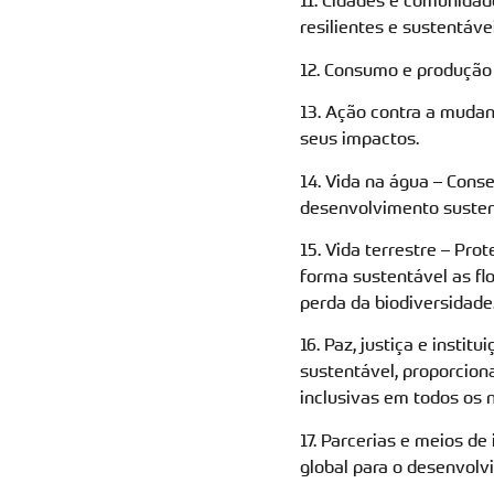
11. Cidades e comunidad
resilientes e sustentávei
12. Consumo e produção
13. Ação contra a muda
seus impactos.
14. Vida na água – Cons
desenvolvimento susten
15. Vida terrestre – Pro
forma sustentável as flo
perda da biodiversidade
16. Paz, justiça e insti
sustentável, proporciona
inclusivas em todos os n
17. Parcerias e meios d
global para o desenvolv