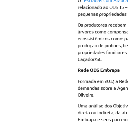
O “
Estradas com Araucá
relacionado ao ODS 15 – 
pequenas propriedades f
Os produtores recebem 
árvores como compensaç
ecossistêmicos como: pa
produção de pinhões, be
propriedades familiares
Caçador/SC.
Rede ODS Embrapa
Formada em 2017, a Rede
demandas sobre a Agend
Oliveira.
Uma análise dos Objetiv
direta ou indireta, da 
Embrapa e seus parceiro