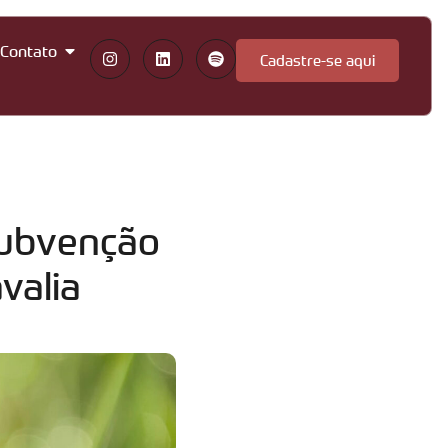
Contato
Cadastre-se aqui
subvenção
valia