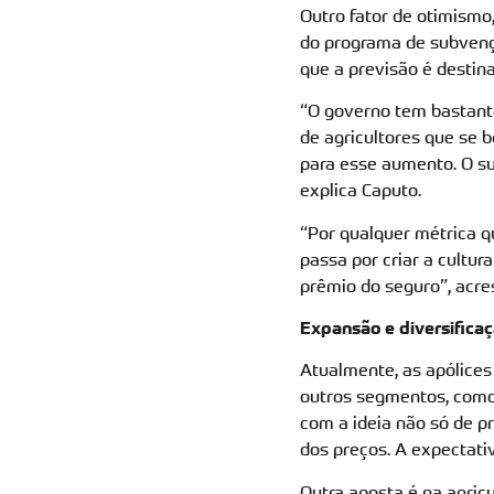
Outro fator de otimismo
do programa de subvençã
que a previsão é destina
“O governo tem bastant
de agricultores que se 
para esse aumento. O su
explica Caputo.
“Por qualquer métrica q
passa por criar a cultura
prêmio do seguro”, acre
Expansão e diversifica
Atualmente, as apólices
outros segmentos, como
com a ideia não só de p
dos preços. A expectati
Outra aposta é na agric