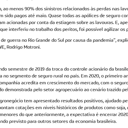
, ao menos 90% dos sinistros relacionados às perdas nas lavo
am sido pagos até maio. Quase todas as apólices de seguro co
ram acionadas por conta da estiagem sobre as lavouras. E, ape
que interferiu no trabalho dos peritos, foi possível agilizar o
e guerra no Rio Grande do Sul por causa da pandemia”, expli
WE, Rodrigo Motroni.
o semestre de 2019 da troca do controle acionário da brasile
a no segmento de seguro rural no país. Em 2020, o primeiro an
 companhia acredita em crescimento do mercado, com o segur
do demonstrada pelo setor agropecuário ao cenário trazido pel
gronegócio tem apresentado resultados positivos, ajudado pel
pontam cotações em níveis históricos de produtos como soja, 
 menores do que anteriormente, a expectativa é encerrar 202
ndo previsto para outros setores da economia brasileira.