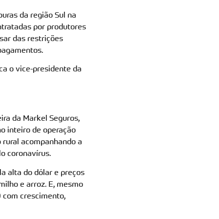
uras da região Sul na
ntratadas por produtores
sar das restrições
s pagamentos.
ca o vice-presidente da
ira da Markel Seguros,
o inteiro de operação
o rural acompanhando a
o coronavírus.
a alta do dólar e preços
milho e arroz. E, mesmo
0 com crescimento,