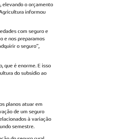
o, elevando o orçamento
Agricultura informou
iedades com seguro e
io e nos preparamos
dquirir o seguro”,
, que é enorme. E isso
cultura do subsídio ao
nos planos atuar em
ovação de um seguro
elacionados à variação
gundo semestre.
nção do seguro rural