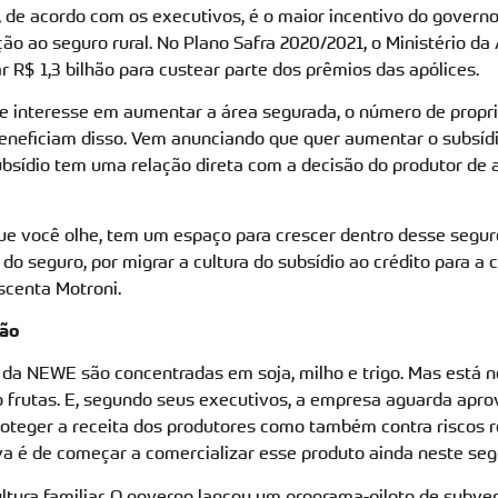
, de acordo com os executivos, é o maior incentivo do govern
o ao seguro rural. No Plano Safra 2020/2021, o Ministério da 
r R$ 1,3 bilhão para custear parte dos prêmios das apólices.
e interesse em aumentar a área segurada, o número de propr
beneficiam disso. Vem anunciando que quer aumentar o subsíd
bsídio tem uma relação direta com a decisão do produtor de a
ue você olhe, tem um espaço para crescer dentro desse seguro
 do seguro, por migrar a cultura do subsídio ao crédito para a 
scenta Motroni.
ção
 da NEWE são concentradas em soja, milho e trigo. Mas está 
 frutas. E, segundo seus executivos, a empresa aguarda apr
roteger a receita dos produtores como também contra riscos r
va é de começar a comercializar esse produto ainda neste se
ultura familiar. O governo lançou um programa-piloto de subve