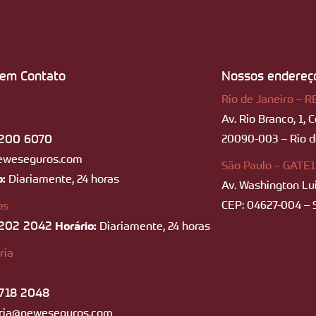
 em Contato
Nossos endereç
Rio de Janeiro – R
Av. Rio Branco, 1, 
200 6070
20090-003 – Rio de
eweseguros.com
São Paulo – GATE1
o:
Diariamente, 24 horas
Av. Washington Lui
CEP: 04627-004 – 
os
202 2042
Horário:
Diariamente, 24 horas
ria
718 2048
ria@neweseguros.com