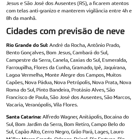
Jesus e São José dos Ausentes (RS), a ficarem atentos
com telas anti-granizo e manterem vigilância entre 4h e
8h da manhã.
Cidades com previsão de neve
Rio Grande do Sul:
André da Rocha, Antônio Prado,
Bento Gonçalves, Bom Jesus, Cambará do Sul,
Campestre da Serra, Canela, Caxias do Sul, Esmeralda,
Farroupilha, Flores da Cunha, Gramado, Ipê, Jaquirana,
Lagoa Vermelha, Monte Alegre dos Campos, Muitos
Capões, Nova Pádua, Nova Petrópolis, Nova Prata, Nova
Roma do Sul, Pinto Bandeira, Protásio Alves, São
Francisco de Paula, São José dos Ausentes, São Marcos,
Vacaria, Veranópolis, Vila Flores.
Santa Catarina:
Alfredo Wagner, Anitápolis, Bocaina do
Sul, Bom Jardim da Serra, Bom Retiro, Campo Belo do
Sul, Capão Alto, Cerro Negro, Grão Pará, Lages, Lauro
Müller, Morro Grande, Orleans, Painel, Rio Fortuna, Rio