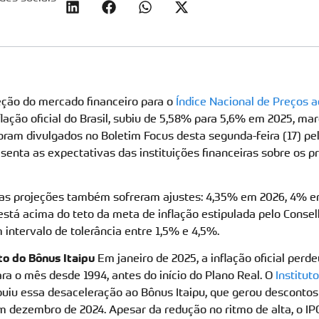
eção do mercado financeiro para o
Índice Nacional de Preços
nflação oficial do Brasil, subiu de 5,58% para 5,6% em 2025, m
oram divulgados no Boletim Focus desta segunda-feira (17) pe
nta as expectativas das instituições financeiras sobre os pr
, as projeções também sofreram ajustes: 4,35% em 2026, 4% 
está acima do teto da meta de inflação estipulada pelo Conse
intervalo de tolerância entre 1,5% e 4,5%.
cto do Bônus Itaipu
Em janeiro de 2025, a inflação oficial perde
ra o mês desde 1994, antes do início do Plano Real. O
Institut
buiu essa desaceleração ao Bônus Itaipu, que gerou descontos
em dezembro de 2024. Apesar da redução no ritmo de alta, o 