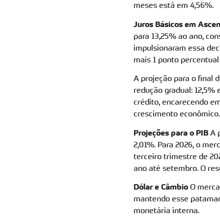
meses está em 4,56%.
Juros Básicos em Asce
para 13,25% ao ano, cons
impulsionaram essa dec
mais 1 ponto percentual
A projeção para o final 
redução gradual: 12,5% 
crédito, encarecendo e
crescimento econômico.
Projeções para o PIB
A p
2,01%. Para 2026, o me
terceiro trimestre de 2
ano até setembro. O resu
Dólar e Câmbio
O mercad
mantendo esse patamar e
monetária interna.