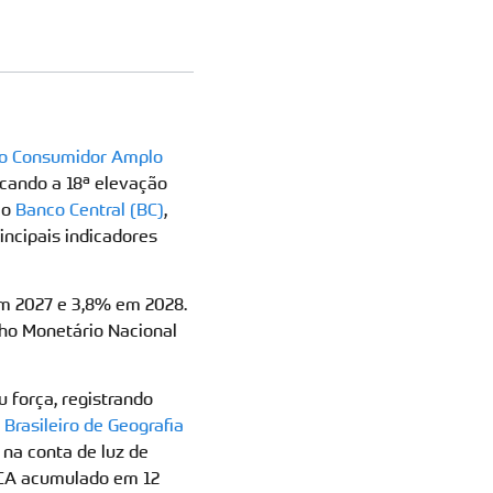
 ao Consumidor Amplo
arcando a 18ª elevação
lo
Banco Central (BC)
,
incipais indicadores
em 2027 e 3,8% em 2028.
lho Monetário Nacional
u força, registrando
o Brasileiro de Geografia
 na conta de luz de
IPCA acumulado em 12