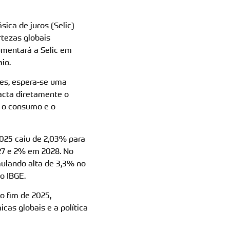
sica de juros (Selic)
rtezas globais
mentará a Selic em
io.
tes, espera-se uma
acta diretamente o
r o consumo e o
2025 caiu de 2,03% para
27 e 2% em 2028. No
mulando alta de 3,3% no
o IBGE.
o fim de 2025,
cas globais e a política