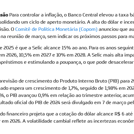
nsão
Para controlar a inflação, o Banco Central elevou a taxa bá
olidando um ciclo de aperto monetário. A alta do dólar e ince
isão. O
Comitê de Política Monetária (Copom)
anunciou que au
 na reunião de março, sem indicar os próximos passos para ma
de 2025 é que a Selic alcance 15% ao ano. Para os anos seguin
em 2026, 10,5% em 2027 e 10% em 2028. A Selic mais alta imp
mpréstimos e estimulando a poupança, o que pode desacelera
revisão de crescimento do Produto Interno Bruto (PIB) para 
rcado espera um crescimento de 1,7%, seguido de 1,98% em 20
024, o PIB avançou 0,9% em relação ao trimestre anterior, acu
ltado oficial do PIB de 2024 será divulgado em 7 de março pel
o financeiro projeta que a cotação do dólar alcance R$ 6 até 
m 2026. A volatilidade cambial reflete as incertezas econômi