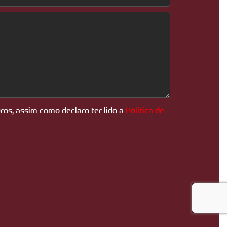
ros, assim como declaro ter lido a
Política de