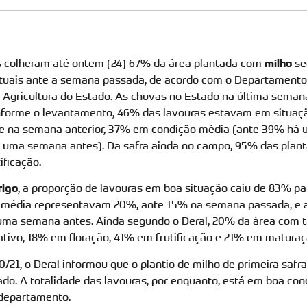
 colheram até ontem (24) 67% da área plantada com
milho
se
tuais ante a semana passada, de acordo com o Departamento
de Agricultura do Estado. As chuvas no Estado na última seman
nforme o levantamento, 46% das lavouras estavam em situaçã
ue na semana anterior, 37% em condição média (ante 39% há
% uma semana antes). Da safra ainda no campo, 95% das plan
ficação.
rigo
, a proporção de lavouras em boa situação caiu de 83% pa
 média representavam 20%, ante 15% na semana passada, e a
a semana antes. Ainda segundo o Deral, 20% da área com t
tivo, 18% em floração, 41% em frutificação e 21% em maturaç
0/21, o Deral informou que o plantio de milho de primeira saf
do. A totalidade das lavouras, por enquanto, está em boa con
departamento.