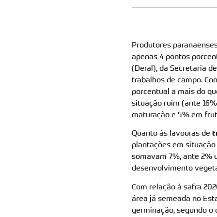
Produtores paranaenses
apenas 4 pontos porcen
(Deral), da Secretaria 
trabalhos de campo. Co
porcentual a mais do q
situação ruim (ante 16
maturação e 5% em fruti
Quanto às lavouras de
t
plantações em situação
somavam 7%, ante 2% um
desenvolvimento vegeta
Com relação à safra 202
área já semeada no Esta
germinação, segundo o 