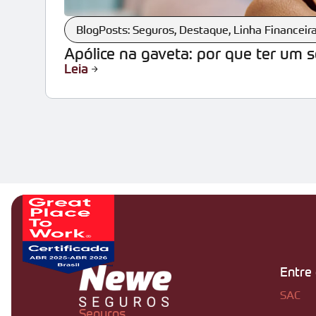
BlogPosts: Seguros
,
Destaque
,
Linha Financeir
Apólice na gaveta: por que ter um 
Leia
Entre
SAC
Seguros