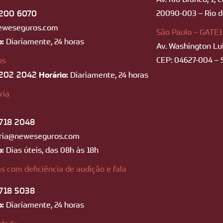
200 6070
20090-003 – Rio de
eweseguros.com
São Paulo – GATE1
o:
Diariamente, 24 horas
Av. Washington Lui
CEP: 04627-004 – 
os
202 2042
Horário:
Diariamente, 24 horas
ria
718 2048
ria@neweseguros.com
o:
Dias úteis, das 08h às 18h
s com deficiência de audição e fala
718 5038
o:
Diariamente, 24 horas