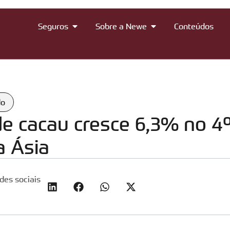
Seguros
Sobre a Newe
Conteúdos
do
 cacau cresce 6,3% no 4º
a Ásia
des sociais