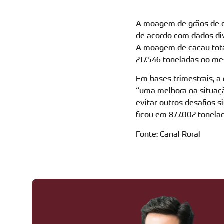
A moagem de grãos de c
de acordo com dados div
A moagem de cacau tota
217.546 toneladas no me
Em bases trimestrais, a
“uma melhora na situaçã
evitar outros desafios s
ficou em 877.002 tonela
Fonte: Canal Rural