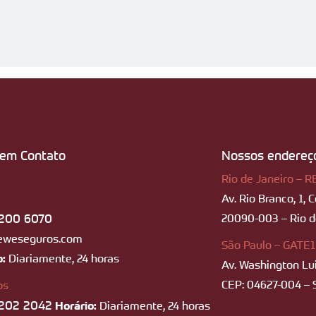
 em Contato
Nossos endereç
Rio de Janeiro – R
Av. Rio Branco, 1, 
200 6070
20090-003 – Rio de
eweseguros.com
São Paulo – GATE1
o:
Diariamente, 24 horas
Av. Washington Lui
CEP: 04627-004 – 
os
202 2042
Horário:
Diariamente, 24 horas