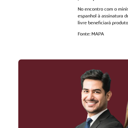
No encontro
com o
m
in
espanhol
à assinatura d
livre beneficiará produ
Fonte: MAPA