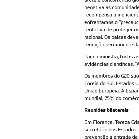
negativa as comunidade
recompensa a ineficiênc
enfrentamos o “precauc
tentativa de proteger o
racional. Os países deve
remoção permanente das
Para a ministra, todas
evidências científicas. 
Os membros do G20 são: Á
Coreia do Sul, Estados Un
União Europeia. A Espa
mundial, 75% do comérci
Reuniões bilaterais
Em Florença, Tereza Cri
secretário dos Estados 
prevenção à entrada da P