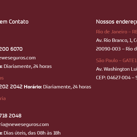
 em Contato
Nossos endereç
Rio de Janeiro – R
Av. Rio Branco, 1, 
200 6070
20090-003 – Rio de
eweseguros.com
São Paulo – GATE1
o:
Diariamente, 24 horas
Av. Washington Lui
CEP: 04627-004 – 
os
202 2042
Horário:
Diariamente, 24 horas
ria
718 2048
ria@neweseguros.com
o:
Dias úteis, das 08h às 18h