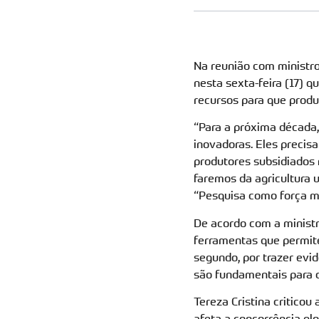
Na reunião com ministros
nesta sexta-feira (17) 
recursos para que produ
“
Para a próxima década,
inovadoras. Eles preci
produtores subsidiados 
faremos da agricultura 
“Pesquisa como força mo
De acordo com a ministra
ferramentas que permit
segundo, por trazer evi
são fundamentais para 
Tereza Cristina criticou
afeta a concorrência g