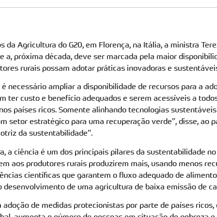
 da Agricultura do G20, em Florença, na Itália, a ministra Ter
que a, próxima década, deve ser marcada pela maior disponibil
tores rurais possam adotar práticas inovadoras e sustentávei
 é necessário ampliar a disponibilidade de recursos para a ad
sam
ter custo e benefício adequados
e
serem
acessíveis a todos
nos países ricos. Somente alinhando tecnologias sustentávei
um setor estratégico para uma recuperação verde”,
disse, ao p
triz da sustentabilidade”.
, a ciência é um dos principais pilares da sustentabilidade no 
em aos produtores rurais produzirem mais, usando menos rec
dências científicas que garantem o fluxo adequado de aliment
o desenvolvimento de uma agricultura de baixa emissão de ca
 a adoção de medidas protecionistas por parte de países ricos, 
lobal, aumenta o número de pessoas em situação de pobreza e