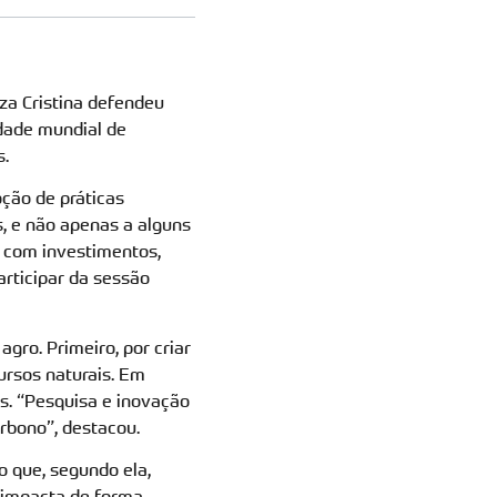
eza Cristina defendeu
idade mundial de
s.
oção de práticas
, e não apenas a alguns
s com investimentos,
articipar da sessão
agro. Primeiro, por criar
ursos naturais. Em
os. “Pesquisa e inovação
rbono”, destacou.
o que, segundo ela,
 impacta de forma