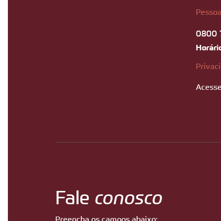
Pessoa
0800 
Horári
Privac
Acesse
Fale
conosco
Preencha os campos abaixo: