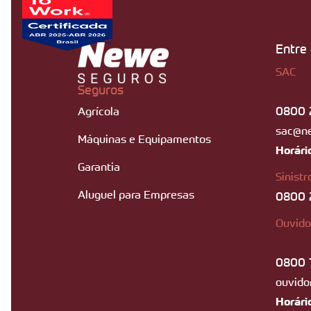
Entre
SAC
Seguros
0800 
Agrícola
sac@n
Máquinas e Equipamentos
Horári
Garantia
Sinistr
Aluguel para Empresas
0800 
Ouvido
0800 
ouvido
Horári