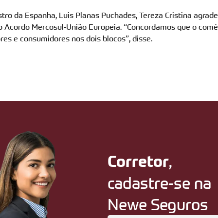
istro da Espanha, Luis Planas Puchades,
Tereza Cristina agrad
o Acordo Mercosul-União Europeia. “Concordamos que o comérc
tores e consumidores nos dois
b
locos”,
disse.
,
Corretor
cadastre-se na
Newe Seguros