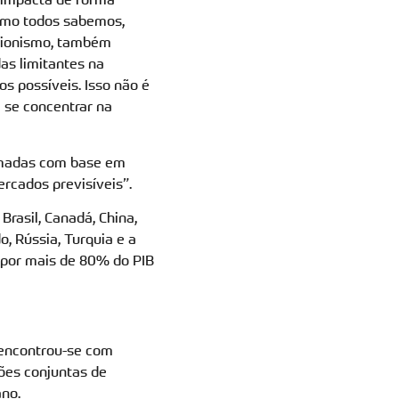
omo todos sabemos,
ecionismo, também
as limitantes na
s possíveis. Isso não é
e se concentrar na
tomadas com base em
ercados previsíveis”.
Brasil, Canadá, China,
do, Rússia, Turquia e a
por mais de 80% do PIB
a encontrou-se com
ções conjuntas de
ano.