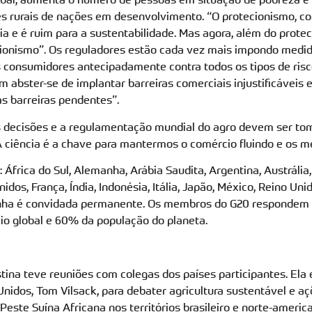
s rurais de nações em desenvolvimento. “
O protecionismo, c
ia e é ruim para a sustentabilidade. Mas agora, além do prot
ionismo”. Os reguladores estão cada vez mais impondo medid
s consumidores antecipadamente contra todos os tipos de risco
m abster-se de implantar barreiras comerciais injustificáveis ​​
 barreiras pendentes”.
 as decisões e a regulamentação mundial do agro devem ser 
“A ciência é a chave para mantermos o comércio fluindo e os m
frica do Sul, Alemanha, Arábia Saudita, Argentina, Austrália, 
idos, França, Índia, Indonésia, Itália, Japão, México, Reino Uni
nha é convidada permanente. Os membros do G20 respondem 
o global e 60% da população do planeta.
stina teve reuniões com colegas dos países participantes. El
Unidos, Tom Vilsack, para debater agricultura sustentável e a
este Suína Africana nos territórios brasileiro e norte-americ