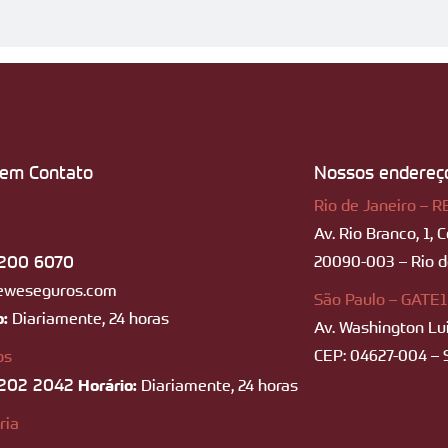
 em Contato
Nossos endereç
Rio de Janeiro – R
Av. Rio Branco, 1, 
200 6070
20090-003 – Rio de
eweseguros.com
São Paulo – GATE1
o:
Diariamente, 24 horas
Av. Washington Lui
CEP: 04627-004 – 
os
202 2042
Horário:
Diariamente, 24 horas
ria