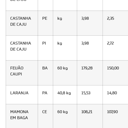
CASTANHA
PE
kg
3,98
2,35
DE CAJU
CASTANHA
PI
kg
3,98
2,72
DE CAJU
FEIJÃO
BA
60 kg
179,28
150,00
CAUPI
LARANJA
PA
40,8 kg
15,53
14,80
MAMONA
CE
60 kg
108,21
107,90
EM BAGA