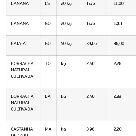
BANANA
ES
20 kg
17,76
11,00
BANANA
GO
20 kg
17,76
17,61
BATATA
GO
50 kg
39,06
38,00
BORRACHA
TO
kg
2,40
2,28
NATURAL
CULTIVADA
BORRACHA
BA
kg
2,40
2,33
NATURAL
CULTIVADA
CASTANHA
MA
kg
3,98
2,20
DE CAJU