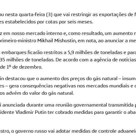
 nesta quarta-feira (3) que vai restringir as exportações de f
 estabelecidos por cotas por seis meses.
ez em nosso mercado interno e, como resultado, um aumento 
 primeiro-ministro Mikhail Mishustin, em nota, ao anunciar a me
s embarques ficarão restritos a 5,9 milhões de toneladas e p
35 milhões de toneladas. De acordo com a agência de notícias 
 de 1º de dezembro.
n destacou que o aumento dos preços do gás natural – insumo
ntes – gera consequências negativas nos mercados mundiais e q
os advém do valor do gás natural.
i anunciada durante uma reunião governamental transmitida p
esidente Vladimir Putin ter cobrado medidas para garantir o a
stro, o governo russo vai adotar medidas de controle aduanei