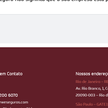
 em Contato
Nossos endereç
Rio de Janeiro – R
Av. Rio Branco, 1, 
200 6070
20090-003 – Rio de
eweseguros.com
São Paulo – GATE1