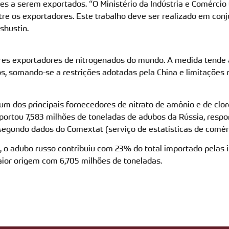
 a serem exportados. “O Ministério da Indústria e Comércio 
ntre os exportadores. Este trabalho deve ser realizado em conj
shustin.
res exportadores de nitrogenados do mundo. A medida tende a
s, somando-se a restrições adotadas pela China e limitações
é um dos principais fornecedores de nitrato de amônio e de clor
mportou 7,583 milhões de toneladas de adubos da Rússia, res
 segundo dados do Comextat (serviço de estatísticas de comérci
 o adubo russo contribuiu com 23% do total importado pelas in
ior origem com 6,705 milhões de toneladas.