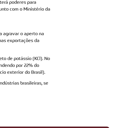
terá poderes para
unto com o Ministério da
 agravar o aperto na
 nas exportações da
eto de potássio (KCl). No
pondendo por 22% do
o exterior do Brasil).
dústrias brasileiras, se