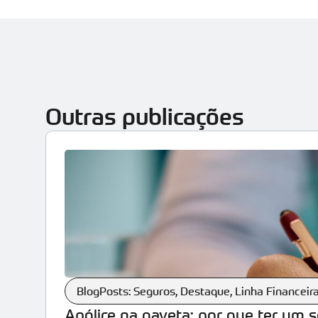
Outras publicações
BlogPosts: Seguros
,
Destaque
,
Linha Financeir
Apólice na gaveta: por que ter um 