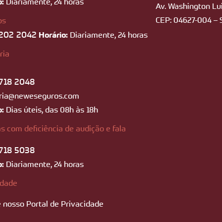
o:
Diariamente, 24 horas
Av. Washington Lui
CEP: 04627-004 – 
os
202 2042
Horário:
Diariamente, 24 horas
ria
718 2048
ria@neweseguros.com
o:
Dias úteis, das 08h às 18h
s com deficiência de audição e fala
718 5038
o:
Diariamente, 24 horas
idade
 nosso Portal de Privacidade