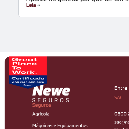
Leia
Entre
SAC
Seguros
0800 
Agrícola
sac@n
Máquinas e Equipamentos