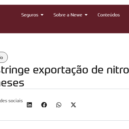
Seguros
Sobre a Newe
Conteúdos
do
stringe exportação de nit
meses
des sociais