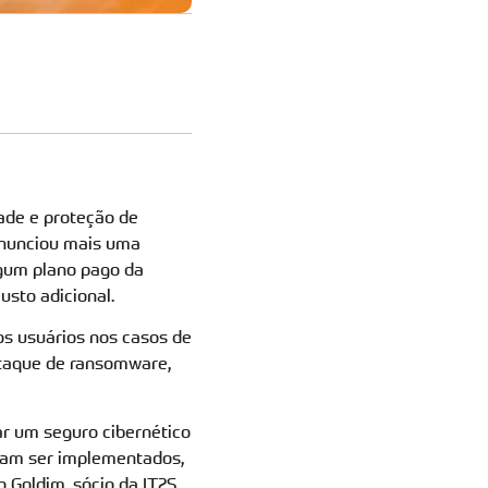
dade e proteção de
anunciou mais uma
lgum plano pago da
sto adicional.
os usuários nos casos de
ataque de ransomware,
r um seguro cibernético
cisam ser implementados,
 Goldim, sócio da IT2S.