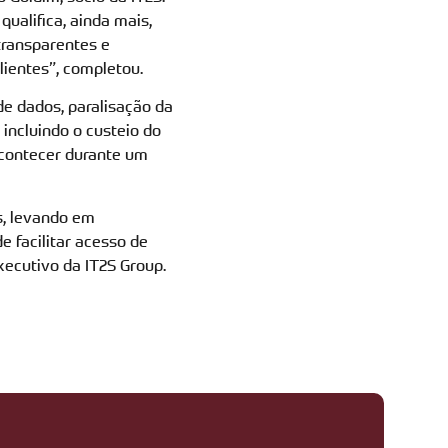
ualifica, ainda mais,
transparentes e
lientes”, completou.
e dados, paralisação da
incluindo o custeio do
contecer durante um
s, levando em
e facilitar acesso de
xecutivo da IT2S Group.