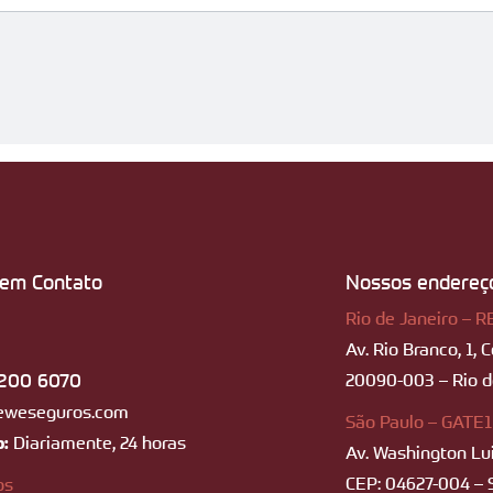
 em Contato
Nossos endereç
Rio de Janeiro – R
Av. Rio Branco, 1, 
200 6070
20090-003 – Rio de
eweseguros.com
São Paulo – GATE1
o:
Diariamente, 24 horas
Av. Washington Lui
CEP: 04627-004 – 
os