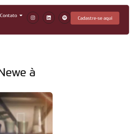
Contato
Cadastre-se aqui
 Newe à