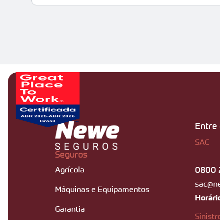
Entre
SAC
Seguros
0800 
Agrícola
sac@n
Máquinas e Equipamentos
Horári
Garantia
Sinistr