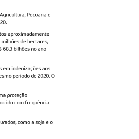
gricultura, Pecuária e
20.
iados aproximadamente
4 milhões de hectares,
$ 68,3 bilhões no ano
es em indenizações aos
esmo período de 2020. O
 uma proteção
orrido com frequência
urados, como a soja e o