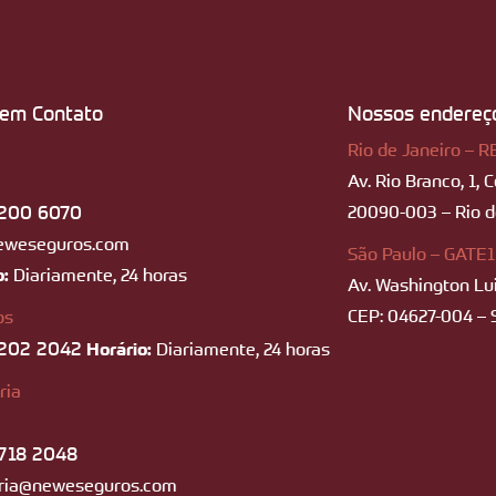
 em Contato
Nossos endereç
Rio de Janeiro – R
Av. Rio Branco, 1, 
200 6070
20090-003 – Rio de
eweseguros.com
São Paulo – GATE1
o:
Diariamente, 24 horas
Av. Washington Lui
CEP: 04627-004 – 
os
202 2042
Horário:
Diariamente, 24 horas
ria
718 2048
ria@neweseguros.com