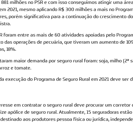
881 milhões no PSR e com isso conseguimos atingir uma área
á em 2021, mesmo aplicando R$ 300 milhões a mais no Progra
es, porém significativa para a continuação do crescimento 
istra.
 foram entre as mais de 60 atividades apoiadas pelo Program
o das operações de pecuária, que tiveram um aumento de 109%
as, 18%.
aram maior demanda por seguro rural foram: soja, milho (2ª saf
arroz e tomate.
 da execução do Programa de Seguro Rural em 2021 deve ser 
eresse em contratar o seguro rural deve procurar um corretor 
ize apólice de seguro rural. Atualmente, 15 seguradoras estão
é destinado aos produtores pessoa física ou jurídica, indepen