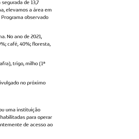
 segurada de 13,7
ma, elevamos a área em
do Programa observado
a. No ano de 2021,
; café, 40%; floresta,
ra), trigo, milho (1ª
divulgado no próximo
ou uma instituição
 habilitadas para operar
dentemente de acesso ao