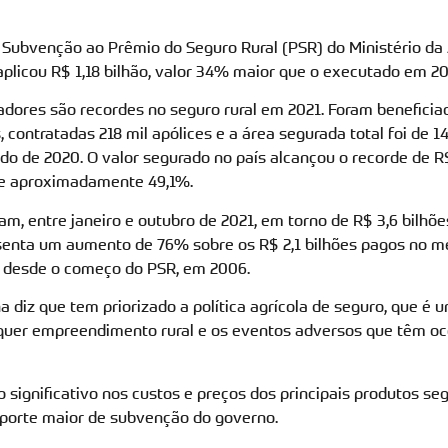
Subvenção ao Prêmio do Seguro Rural (PSR) do Ministério da A
licou R$ 1,18 bilhão, valor 34% maior que o executado em 20
cadores são recordes no seguro rural em 2021. Foram benefic
s, contratadas 218 mil apólices e a área segurada total foi de 1
ado de 2020. O valor segurado no país alcançou o recorde de R
e aproximadamente 49,1%.
am, entre janeiro e outubro de 2021, em torno de R$ 3,6 bilhõ
esenta um aumento de 76% sobre os R$ 2,1 bilhões pagos no m
 desde o começo do PSR, em 2006.
na diz que tem priorizado a política agrícola de seguro, que é
lquer empreendimento rural e os eventos adversos que têm oc
significativo nos custos e preços dos principais produtos seg
aporte maior de subvenção do governo.