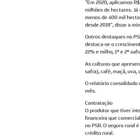
“Em 2020, aplicamos R$ 
milhões de hectares. J
menos de 400 mil hectar
desde 2019”, disse a min
Outros destaques no PSR
destaca-se o cresciment
22% e milho, 1ª e 2ª safr
As culturas que apresent
safra), café, maçã, uva, 
O relatório consolidado
mês.
Contratação
O produtor que tiver int
financeira que comercial
no PSR. O seguro rural 
crédito rural.