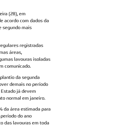
ira (28), em
e acordo com dados da
de segundo mais
egulares registradas
mas áreas,
lgumas lavouras isoladas
 em comunicado.
 plantio da segunda
hover demais no período
o Estado já devem
to normal em janeiro.
63% da área estimada para
período do ano
to das lavouras em toda