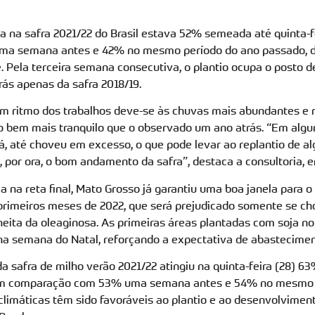
a na safra 2021/22 do Brasil estava 52% semeada até quinta-fe
a semana antes e 42% no mesmo período do ano passado, d
e. Pela terceira semana consecutiva, o plantio ocupa o posto 
trás apenas da safra 2018/19.
m ritmo dos trabalhos deve-se às chuvas mais abundantes e r
o bem mais tranquilo que o observado um ano atrás. “Em algu
, até choveu em excesso, o que pode levar ao replantio de a
por ora, o bom andamento da safra”, destaca a consultoria,
 na reta final, Mato Grosso já garantiu uma boa janela para o
 primeiros meses de 2022, que será prejudicado somente se c
lheita da oleaginosa. As primeiras áreas plantadas com soja n
na semana do Natal, reforçando a expectativa de abastecimen
da safra de milho verão 2021/22 atingiu na quinta-feira (28) 
, em comparação com 53% uma semana antes e 54% no mesmo 
climáticas têm sido favoráveis ao plantio e ao desenvolvimen