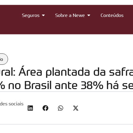
Seguros
Sobre a Newe
Conteúdos
do
ral: Área plantada da safr
% no Brasil ante 38% há se
des sociais