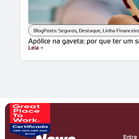
BlogPosts: Seguros
,
Destaque
,
Linha Financeir
Apólice na gaveta: por que ter um 
Leia
Entre