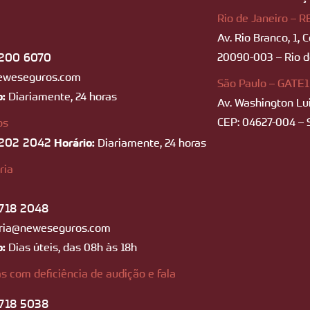
Rio de Janeiro – R
Av. Rio Branco, 1, 
200 6070
20090-003 – Rio de
eweseguros.com
São Paulo – GATE1
o:
Diariamente, 24 horas
Av. Washington Lui
CEP: 04627-004 – 
os
202 2042
Horário:
Diariamente, 24 horas
ria
718 2048
ria@neweseguros.com
o:
Dias úteis, das 08h às 18h
s com deficiência de audição e fala
718 5038