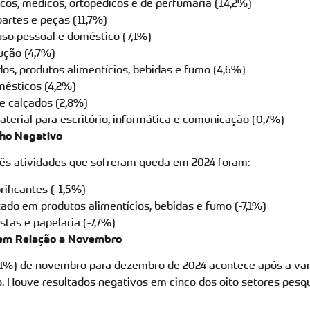
cos, médicos, ortopédicos e de perfumaria (14,2%)
partes e peças (11,7%)
uso pessoal e doméstico (7,1%)
ução (4,7%)
os, produtos alimentícios, bebidas e fumo (4,6%)
mésticos (4,2%)
 e calçados (2,8%)
erial para escritório, informática e comunicação (0,7%)
ho Negativo
três atividades que sofreram queda em 2024 foram:
rificantes (-1,5%)
ado em produtos alimentícios, bebidas e fumo (-7,1%)
istas e papelaria (-7,7%)
em Relação a Novembro
0,1%) de novembro para dezembro de 2024 acontece após a var
 Houve resultados negativos em cinco dos oito setores pesq