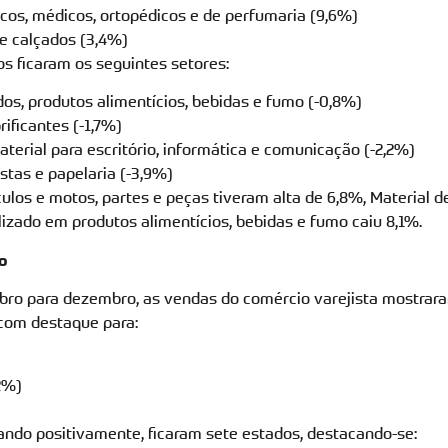
cos, médicos, ortopédicos e de perfumaria (9,6%)
 e calçados (3,4%)
s ficaram os seguintes setores:
os, produtos alimentícios, bebidas e fumo (-0,8%)
rificantes (-1,7%)
erial para escritório, informática e comunicação (-2,2%)
vistas e papelaria (-3,9%)
culos e motos, partes e peças tiveram alta de 6,8%, Material 
izado em produtos alimentícios, bebidas e fumo caiu 8,1%.
o
o para dezembro, as vendas do comércio varejista mostrara
 com destaque para:
,2%)
nando positivamente, ficaram sete estados, destacando-se: