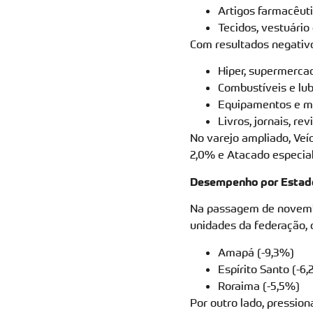
Artigos farmacêuti
Tecidos, vestuário
Com resultados negativo
Hiper, supermercad
Combustíveis e lub
Equipamentos e mat
Livros, jornais, re
No varejo ampliado, Veí
2,0% e Atacado especial
Desempenho por Estad
Na passagem de novembr
unidades da federação,
Amapá (-9,3%)
Espírito Santo (-6
Roraima (-5,5%)
Por outro lado, pressio