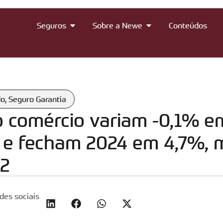
Seguros
Sobre a Newe
Conteúdos
do
,
Seguro Garantia
 comércio variam -0,1% e
e fecham 2024 em 4,7%, m
12
des sociais