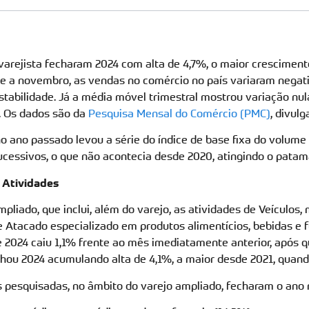
arejista fecharam 2024 com alta de 4,7%, o maior cresciment
te a novembro, as vendas no comércio no país variaram negat
stabilidade. Já a média móvel trimestral mostrou variação nul
. Os dados são da
Pesquisa Mensal do Comércio (PMC)
, divul
o ano passado levou a série do índice de base fixa do volume
ucessivos, o que não acontecia desde 2020, atingindo o pat
 Atividades
pliado, que inclui, além do varejo, as atividades de Veículos, 
e Atacado especializado em produtos alimentícios, bebidas e 
2024 caiu 1,1% frente ao mês imediatamente anterior, após 
hou 2024 acumulando alta de 4,1%, a maior desde 2021, quand
s pesquisadas, no âmbito do varejo ampliado, fecharam o ano 