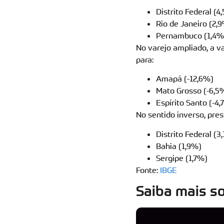
Distrito Federal (4
Rio de Janeiro (2,
Pernambuco (1,4%
No varejo ampliado, a v
para:
Amapá (-12,6%)
Mato Grosso (-6,5
Espírito Santo (-4,
No sentido inverso, pre
Distrito Federal (3
Bahia (1,9%)
Sergipe (1,7%)
Fonte:
IBGE
Saiba mais so