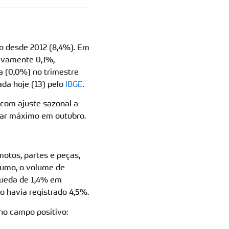
o desde 2012 (8,4%). Em
ivamente 0,1%,
a (0,0%) no trimestre
gada hoje (13) pelo
IBGE
.
 com ajuste sazonal a
amar máximo em outubro.
motos, partes e peças,
fumo, o volume de
queda de 1,4% em
o havia registrado 4,5%.
no campo positivo: