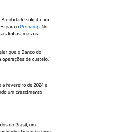
 A entidade solicita um
ões para o
Pronamp
. No
sas linhas, mas os
alar que o Banco do
a operações de custeio.”
 a fevereiro de 2024 e
ando um crescimento
dos no Brasil, um
 unidades foram tratores