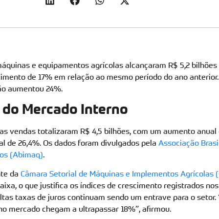
áquinas e equipamentos agrícolas alcançaram R$ 5,2 bilhões 
imento de 17% em relação ao mesmo período do ano anterio
ção aumentou 24%.
do Mercado Interno
s vendas totalizaram R$ 4,5 bilhões, com um aumento anual d
 de 26,4%. Os dados foram divulgados pela
Associação Brasil
os (Abimaq)
.
nte da
Câmara Setorial de Máquinas e Implementos Agrícolas 
ixa, o que justifica os índices de crescimento registrados nos
ltas taxas de juros continuam sendo um entrave para o setor. 
no mercado chegam a ultrapassar 18%”, afirmou.