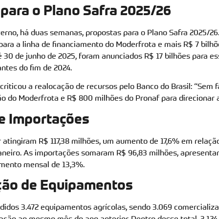
para o Plano Safra 2025/26
rno, há duas semanas, propostas para o Plano Safra 2025/26.
 para a linha de financiamento do Moderfrota e mais R$ 7 bilh
é 30 de junho de 2025, foram anunciados R$ 17 bilhões para es
ntes do fim de 2024.
iticou a realocação de recursos pelo Banco do Brasil: “Sem f
lhão do Moderfrota e R$ 800 milhões do Pronaf para direcionar 
e Importações
 atingiram R$ 117,38 milhões, um aumento de 17,6% em relação
aneiro. As importações somaram R$ 96,83 milhões, apresent
mento mensal de 13,3%.
ção de Equipamentos
didos 3.472 equipamentos agrícolas, sendo 3.069 comercializa
ão ao mesmo mês do ano anterior. Dentro desse total, 3.124